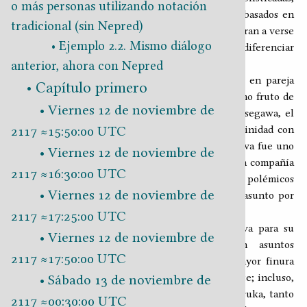
o más personas utilizando notación
eso aunado al desarrollo de los sistemas motores basados en
tradicional (sin Nepred)
nanotecnología, permitió que en pocos años llegaran a verse
Ejemplo 2.2. Mismo diálogo
con regularidad robots humanoides difíciles de diferenciar
de las personas.
anterior, ahora con Nepred
Yosuke Hasegawa y Asuka Nakajima se unieron en pareja
Capítulo primero
después de que ella enviudó y él se divorció. Como fruto de
Viernes 12 de noviembre de
esta unión otoñal, nació su única hija, Asuka Hasegawa, el
2117 ≈15:50:00 UTC
16 de abril de 2063, en Osaka. En virtud de su afinidad con
las tecnologías de punta, el hogar de los Hasegawa fue uno
Viernes 12 de noviembre de
de los primeros en los que se hizo vida regular en compañía
2117 ≈16:30:00 UTC
de robots humanoides, pese a los múltiples y polémicos
Viernes 12 de noviembre de
debates éticos que se desarrollaban en torno al asunto por
aquellos días.
2117 ≈17:25:00 UTC
Momo es el nombre que eligieron los Hasegawa para su
Viernes 12 de noviembre de
androide hogareño. Dada su experticia en asuntos
2117 ≈17:50:00 UTC
informáticos, la pareja logró ajustarlo con la mayor finura
posible hasta convertirlo en un utilísimo asistente; incluso,
Sábado 13 de noviembre de
el androide ayudó con la crianza de la pequeña Asuka, tanto
2117 ≈00:30:00 UTC