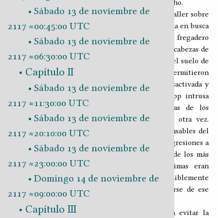
como cualquier familiar cercano pudo haberlo hecho.
Sábado 13 de noviembre de
Un día de septiembre de 2078, al regresar de un taller sobre
2117 ≈00:45:00 UTC
sistemas operativos, la joven Asuka pasó a la cocina en busca
de su madre y lo que encontró fue a Momo en el fregadero
Sábado 13 de noviembre de
aseando
de manera frenética las recién arrancadas cabezas de
2117 ≈06:30:00 UTC
sus padres, cuyos cuerpos decapitados yacían en el suelo de
Capítulo II
su habitación. Las investigaciones del caso permitieron
establecer que la SCApp de Momo había sido desactivada y
Sábado 13 de noviembre de
1
reemplazada mediante un nanoinjerto
, la SCApp intrusa
2117 ≈11:30:00 UTC
estaba programada para
desconectar
las cabezas de los
Sábado 13 de noviembre de
propietarios del androide, lavarlas e
instalarlas
otra vez.
Nunca se supo quién o quiénes fueron los responsables del
2117 ≈20:10:00 UTC
atentado y, si bien ese no fue el único caso de agresiones a
Sábado 13 de noviembre de
través de robots, ese de los Hasegawa fue uno de los más
2117 ≈23:00:00 UTC
sonados sucesos de esa índole pues las víctimas eran
Domingo 14 de noviembre de
expertas en informática, personas que presumiblemente
tenían la capacidad y los recursos para protegerse de ese
2117 ≈09:00:00 UTC
tipo de ataque.
Capítulo III
Si bien se diseñó toda clase de artilugios para evitar la