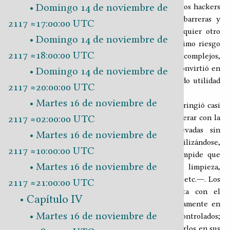
Domingo 14 de noviembre de
inserción de nanoinjertos en sistemas robóticos, los hackers
siempre encontraron métodos para evadir las barreras y
2117 ≈17:00:00 UTC
tomar el control de androides, genoides o cualquier otro
Domingo 14 de noviembre de
tipo de robot. Entonces se hizo evidente el altísimo riesgo
2117 ≈18:00:00 UTC
asociado a la posesión de sistemas robóticos complejos,
incluso, el mantenimiento de estos aparatos se convirtió en
Domingo 14 de noviembre de
una tarea tan engorrosa que terminaron perdiendo utilidad
2117 ≈20:00:00 UTC
para la mayoría de las personas.
Martes 16 de noviembre de
A partir de entonces el uso de las SCApps se restringió casi
2117 ≈02:00:00 UTC
del todo al espacio apofísico, donde se pueden operar con la
seguridad de que no serán alteradas o relevadas sin
Martes 16 de noviembre de
autorización. Los robots siguen utilizándose,
2117 ≈10:00:00 UTC
principalmente aquellos cuya capacidad física impide que
Martes 16 de noviembre de
puedan dañar personas ―pequeños robots de limpieza,
sistemas robóticos sin capacidad para desplazarse, etc.―. Los
2117 ≈21:00:00 UTC
androides, ginoides y cualquier otro autómata con el
Capítulo IV
potencial físico para causar daño se utilizan solamente en
Martes 16 de noviembre de
situaciones muy específicas y en entornos muy controlados;
son pocas las personas que se arriesgan a mantenerlos en sus