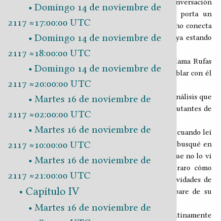
Ese
adentro
hace referencia a que continuará la conversación
Domingo 14 de noviembre de
apoespacio mediante; al igual que René, Yuca porta un
2117 ≈17:00:00 UTC
espinal. Mientras camina hacia la barra de despacho conecta
Domingo 14 de noviembre de
con mi path, de inmediato le doy el de René y, ya estando
los tres en apoconferencia, continúa.
2117 ≈18:00:00 UTC
···Fíjense en el fulano del sombrero vaquero, se llama Rufas
Domingo 14 de noviembre de
Murdoch; a mí me parece que primero hay que hablar con él
2117 ≈20:00:00 UTC
lo de los fallos en la flota.
···¿Por qué piensas eso? ―Inquiere René― En el análisis que
Martes 16 de noviembre de
hice busqué relacionar los accidentes con los ejecutantes de
2117 ≈02:00:00 UTC
la torbia, pero no di con nada relevante.
Martes 16 de noviembre de
···Es que ese Rufas siempre me pareció misterioso; cuando leí
2117 ≈10:00:00 UTC
lo que me envió Juan pensé en él de una vez; lo busqué en
todas las grabaciones ECIPA que encontré y, aunque no lo vi
Martes 16 de noviembre de
haciendo nada de manera explícita, me parece raro cómo
2117 ≈21:00:00 UTC
ronda a sus compañeros cuando están en sus actividades de
Capítulo IV
la flota. Yo sugiero que esperemos a que se separe de su
equipo y hablemos con él.
Martes 16 de noviembre de
Antes de que podamos asentir, Rufas voltea repentinamente