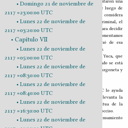
que se captó en ECIPA de lo ocurrido y ya levantaron una
Domingo 21 de noviembre de
4
prodevo de solicitud de proceso
. Nos dicen que luego de
2117 ≈23:00:00 UTC
revisar la evidencia el 91,34 % del colectivo no considera
Lunes 22 de noviembre de
necesario que se nos inicie una investigación criminal, el
5,17 % quiere esperar el reporte de la autopsia para decidir
2117 ≈03:20:00 UTC
y 3,94 % aun no se ha manifestado. Cuando les comentamos
Capítulo VII
que no tenemos claro por qué Rufas reaccionó de esa
Lunes 22 de noviembre de
manera, se ofrecen para apoyarnos en las pesquisas.
Poco después llega el equipo forense del cPIC. Yuca, que
2117 ≈05:00:00 UTC
conversa con los compañeros de Rufas, mira cuando se está
Lunes 22 de noviembre de
levantando el cadáver y nota algo, se acerca a la furgoneta y
2117 ≈08:30:00 UTC
nos llama desde ahí.
Lunes 22 de noviembre de
―¡Muchachos, vengan a ver esto!
Nos acercamos y uno de los integrantes del cPIC lo ayuda
2117 ≈08:40:00 UTC
poniendo de costado el cuerpo mientras él le levanta la
Lunes 22 de noviembre de
camisa para mostrarnos el tatuaje con la Estatua de la
2117 ≈16:30:00 UTC
Libertad que cubre buena parte de la espalda del occiso.
―TAIK-Militia ―espeta René haciendo eco al pensamiento
Lunes 22 de noviembre de
de los presentes.