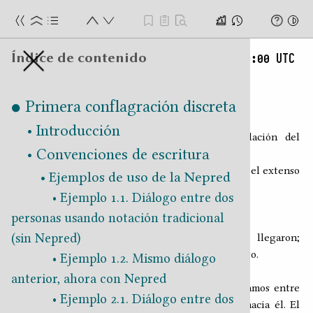
agración discreta
Índice de contenido
Sábado 13 de noviembre de 2117 ≈20:10:00 UTC
Búsqueda global
Anotaciones
Paraguaná
Primera conflagración discreta
Introducción
René se comporta al despedirse de la tripulación del
Importante: las anotaciones se almacenan
Convenciones de escritura
Carcará.
localmente, en tu navegador, si borras los
Acto seguido, nos encaminamos a tierra firme por el extenso
archivos temporales se pierden. Si las quieres
Ejemplos de uso de la Nepred
muelle. Mientras caminamos, me llama Yuca.
conservar las puedes exportar.
Ejemplo 1.1. Diálogo entre dos
···¡Epa, Juan!
personas usando notación tradicional
‐··¡Epa!, ya te levantaste, ¿no?
(sin Nepred)
···Escucha, estoy aquí en el cabo, vi que ya llegaron;
No se ha creado ninguna anotación.
vénganse hasta la base del faro para mostrarles algo.
Ejemplo 1.2. Mismo diálogo
‐··De acuerdo.
anterior, ahora con Nepred
Le comento a René que Yuca nos espera y avanzamos entre
Ejemplo 2.1. Diálogo entre dos
los callejones de cabo San Román en dirección hacia él. El