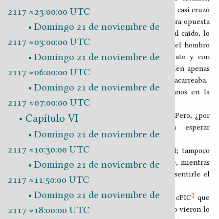
quizá es eso lo que no le deja percatarse de que ya casi cruzó
2117 ≈23:00:00 UTC
la calle, porque se tropieza con el borde de la acera opuesta
Domingo 21 de noviembre de
y cae de bruces. René es el primero en alcanzar al caído, lo
2117 ≈03:00:00 UTC
encuentra boca abajo en el piso y lo empuja por el hombro
Domingo 21 de noviembre de
intentando voltearlo, pero lo suelta de inmediato y con
sobresalto al ver que de su ojo izquierdo sobresalen apenas
2117 ≈06:00:00 UTC
un par de centímetros del mango del tenedor que acarreaba.
Domingo 21 de noviembre de
―¡Coño! ¡Se mató! ―Exclama Yuca con las manos en la
2117 ≈07:00:00 UTC
cabeza.
―¡Mierda…, se clavó ese cubierto completico…! Pero, ¿por
Capítulo VI
qué salió corriendo así? ―Pregunto sin esperar
Domingo 21 de noviembre de
contestación.
2117 ≈10:30:00 UTC
―No entiendo cómo supo que hablábamos de él; tampoco
entiendo por qué entró en pánico ―agrega René, mientras
Domingo 21 de noviembre de
le toca el cuello al inerte Rufas, como buscando sentirle el
2117 ≈11:50:00 UTC
pulso.
Domingo 21 de noviembre de
3
En menos de 15 minutos llegan dos personas del cPIC
que
2117 ≈18:00:00 UTC
atiende el sector y nos comentan que en el camino vieron lo