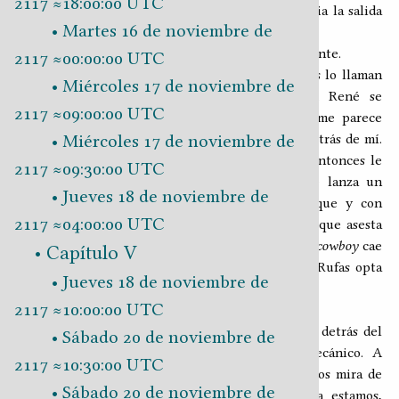
2117 ≈18:00:00 UTC
hacia nosotros, se pone de pie y se encamina hacia la salida
Martes 16 de noviembre de
del local.
···Yuca, vente que se dio cuenta. ―Tiqueo velozmente.
2117 ≈00:00:00 UTC
Los también desconcertados compañeros de Rufas lo llaman
Miércoles 17 de noviembre de
mientras se aleja, pero no reciben respuesta. René se
2117 ≈09:00:00 UTC
levanta y comienza a caminar detrás de él; no me parece
Miércoles 17 de noviembre de
buena idea, pero lo sigo y veo que Yuca viene detrás de mí.
Rufas voltea y ve que René está a pocos pasos, entonces le
2117 ≈09:30:00 UTC
arrebata el tenedor a un comensal y con él le lanza un
Jueves 18 de noviembre de
zarpazo al rostro dRené, quien esquiva el ataque y con
2117 ≈04:00:00 UTC
inusitada agilidad lanza de vuelta un derechazo que asesta
en la nariz de su agresor. Cuando su sombrero de
cowboy
cae
Capítulo V
al piso, junto con las primeras gotas de sangre, Rufas opta
Jueves 18 de noviembre de
por girarse y salir corriendo.
2117 ≈10:00:00 UTC
―¡Cálmate! ¡Vamos a hablar!
Eso es lo que alcanzo a gritar mientras corremos detrás del
Sábado 20 de noviembre de
irracional e inexplicablemente despavorido mecánico. A
2117 ≈10:30:00 UTC
segundos de iniciada la carrera, Rufas voltea y nos mira de
Sábado 20 de noviembre de
reojo, supongo que para calcular que tan cerca estamos,