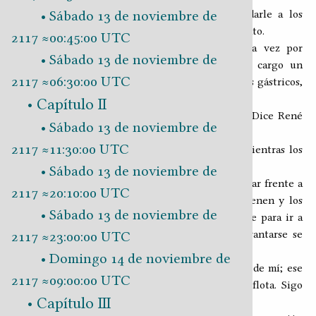
Sábado 13 de noviembre de
―Je, je, je, esa fruta la compra Leinny para darle a los
pajaritos; nosotros
paramos el pico
hace un buen rato.
2117 ≈00:45:00 UTC
―Michelle y yo estamos en
, comemos una vez por
.NA
Sábado 13 de noviembre de
semana ―nos cuenta Yuca―, por eso siempre cargo un
2117 ≈06:30:00 UTC
paquetico de digestivos, aligerantes y protectores gástricos,
lo digo por si necesitan.
Capítulo II
―Ya decía yo que te veías bastante robusto… ―Dice René
Sábado 13 de noviembre de
con picardía.
2117 ≈11:30:00 UTC
―Yo paso, vamos, vamos ―concluyo el asunto mientras los
increpo a avanzar.
Sábado 13 de noviembre de
Ya en el lugar, Yuca elige la mesa y nos hace sentar frente a
2117 ≈20:10:00 UTC
él, revisamos en el path del comedero lo que tienen y los
Sábado 13 de noviembre de
dos optan por la lamparosa. El anfitrión se ofrece para ir a
recoger los platos en la barra, pero antes de levantarse se
2117 ≈23:00:00 UTC
acerca y nos habla en voz baja.
Domingo 14 de noviembre de
―Miren a quienes están en la mesa justo detrás de mí; ese
2117 ≈09:00:00 UTC
es uno de los equipos de mantenimiento de la flota. Sigo
Capítulo III
contándoles desde adentro.