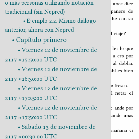
o más personas utilizando notación
recorrido desde el muelle hasta el faro nos toma unos diez
minutos; es fácil avistar a mi corpulento compañero de
tradicional (sin Nepred)
torbia desde la distancia, y al alcanzarlo nos recibe con su
Ejemplo 2.2. Mismo diálogo
habitual cordialidad.
anterior, ahora con Nepred
―Hola, amigos ―nos saluda y abraza― ¿Qué tal el viaje?
Capítulo primero
―Todo bien, hermano. ¿Tú conoces a René?
―Por supuesto, ya nos hemos visto. Mira, locote, leí lo que
Viernes 12 de noviembre de
me enviaste; les quiero mostrar algo en relación a eso por
2117 ≈15:50:00 UTC
aquí mismo, en el comedero de Gorgonio, aquí al doblar.
Viernes 12 de noviembre de
Vamos y de paso los invito a comer pescado, que ahí es bien
2117 ≈16:30:00 UTC
bueno.
―¡Excelente! ―dice René―, nada como el pescado fresco.
Viernes 12 de noviembre de
1
―Tú como que estás en
―apunta Yuca al notar el
0NA
2117 ≈17:25:00 UTC
entusiasmo de René por la comida.
Viernes 12 de noviembre de
―No, hermano ―aclara el referido―, yo creo que ando por
2
o
, no recuerdo bien, pero estoy comenzando unas
3NA
4NA
2117 ≈17:50:00 UTC
vacaciones pues, que carajo.
Sábado 13 de noviembre de
―No le mientas a Yuca, René ―replico―, esta mañana vi
2117 ≈00:30:00 UTC
que tenías fruta en tu casa.