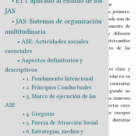
ETT aplicado al estudio de los
nadie tendría sentido el procurar ocultarlos de ellas.
JAS
La transparencia operativa se realiza a dos niveles, primero,
en la publicación y difusión universal de todas y cada una de
JAS: Sistemas de organización
las reglas y premisas que rigen al JAS ―su documento de
multitudinaria
especificación―, segundo, en la publicación y difusión
ASE: Actividades sociales
universal del resultados de las operaciones de intercambio
en que se demuestra el efectivo cumplimiento de las
esenciales
mencionadas reglas y premisas.
Aspectos definitorios y
Simplicidad relativa
descriptivos
El JAS Yɛlɛma se realiza a partir de un conjunto claro y
concreto de
reglas de juego
perfectamente establecidas en su
1. Fundamento Intencional
documento de especificación, esto le hace contrastar
2. Principios Conductuales
enormemente con el JAS Estado, pues en el segundo no
3. Marco de ejecución de las
existe un cuerpo normativo específico pero sí una inmensa
ASE
cantidad de normas tácitas, ocultas y poco concretas cuyo
cumplimiento se promueve a través de gruesos cuerpos
4. Gregorio
legislativos con notorias variaciones entre distintas
5. Fuerza de Atracción Social
instancias.
6. Estrategias, medios y
Modalidad de adhesión