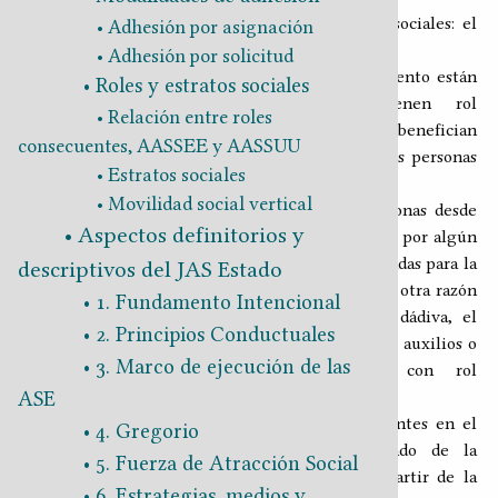
En el JAS Yɛlɛma solo se diferencian dos roles sociales: el
Adhesión por asignación
consecuente
y el
inconsecuente
.
Adhesión por solicitud
Asumen un rol consecuente quienes en un momento están
Roles y estratos sociales
efectivamente ejecutando AASSEE, y tienen rol
Relación entre roles
inconsecuente quienes de una u otra manera se benefician
consecuentes, AASSEE y AASSUU
de la ejecución de las AASSEE por parte de otras personas
Estratos sociales
en el contexto del JAS Yɛlɛma.
Movilidad social vertical
Comúnmente tienen rol inconsecuente las personas desde
Aspectos definitorios y
su nacimiento hasta su adolescencia, aquellas que por algún
impedimento físico o psíquico se ven imposibilitadas para la
descriptivos del JAS Estado
ejecución de cualquier ASE, y quienes por una u otra razón
1. Fundamento Intencional
eligen obtener su sustento de la limosna, la dádiva, el
2. Principios Conductuales
socorro, la caridad, donaciones, donativos, óbolos, auxilios o
3. Marco de ejecución de las
ayudas que puedan proveerles personas con rol
consecuente.
ASE
En el siguiente cuadro, los roles sociales existentes en el
4. Gregorio
JAS Yɛlɛma se ordenan según un aproximado de la
5. Fuerza de Atracción Social
proporción poblacional que los ha asumido a partir de la
6. Estrategias, medios y