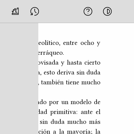
finales del neolítico, entre ocho y
ad del globo terráqueo.
ntánea, improvisada y hasta cierto
de la historia, esto deriva sin duda
s
y, por supuesto, también tiene mucho
ros hayan optado por un modelo de
guna comunidad primitiva: ante el
eradamente, es sin duda mucho más
 a subordinación a la mayoría; la