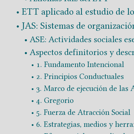
conformación de sistemas plurinect
ETT aplicado al estudio de l
las personas desarrolle al máximo
JAS: Sistemas de organizació
hostilidad del entorno y la carencia
ASE: Actividades sociales es
Aspectos definitorios y desc
1. Fundamento Intencional
Volver a
: JAS Estado
2. Principios Conductuales
3. Marco de ejecución de las 
Continuar a
: Particularidad
4. Gregorio
5. Fuerza de Atracción Social
6. Estrategias, medios y herr