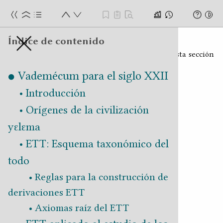
ra el siglo XXII
Índice de contenido
Transporte
Búsqueda global
Existe un esbozo relativamente adelantado de esta sección
Anotaciones
que no está en condiciones de ser publicado.
Vademécum para el siglo XXII
Introducción
Importante: las anotaciones se almacenan
Orígenes de la civilización
localmente, en tu navegador, si borras los
archivos temporales se pierden. Si las quieres
yɛlɛma
conservar las puedes exportar.
ETT: Esquema taxonómico del
todo
Reglas para la construcción de
No se ha creado ninguna anotación.
derivaciones ETT
Axiomas raíz del ETT