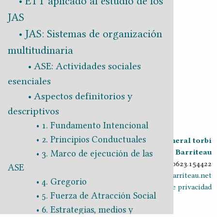
ETT aplicado al estudio de los
JAS
JAS: Sistemas de organización
multitudinaria
ASE: Actividades sociales
esenciales
Aspectos definitorios y
Volver a
: Energía
descriptivos
Continuar a
: Vivienda
1. Fundamento Intencional
2. Principios Conductuales
Crónica general torbí
2018-2026
Juan Barriteau
3. Marco de ejecución de las
v0.9.30 20260623.154422
ASE
ciprnode.barriteau.net
4. Gregorio
Política de privacidad
5. Fuerza de Atracción Social
6. Estrategias, medios y