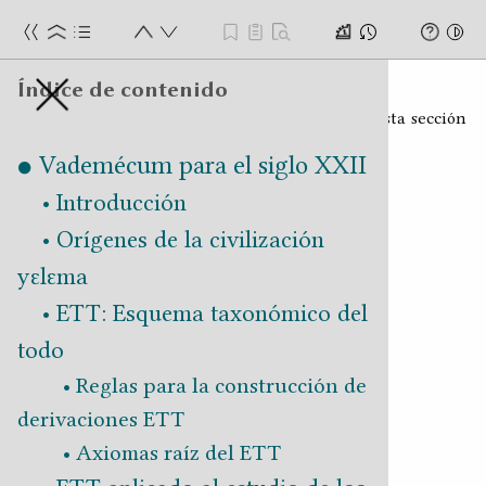
ra el siglo XXII
Índice de contenido
Aspectos geopolíticos
Búsqueda global
Existe un esbozo relativamente adelantado de esta sección
Anotaciones
que no está en condiciones de ser publicado.
Vademécum para el siglo XXII
Introducción
Importante: las anotaciones se almacenan
Orígenes de la civilización
localmente, en tu navegador, si borras los
archivos temporales se pierden. Si las quieres
yɛlɛma
conservar las puedes exportar.
ETT: Esquema taxonómico del
todo
Reglas para la construcción de
No se ha creado ninguna anotación.
derivaciones ETT
Axiomas raíz del ETT