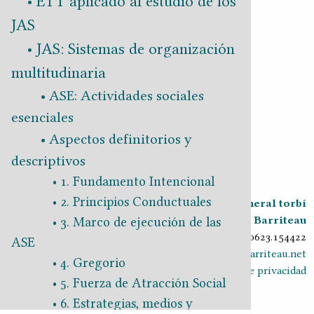
ETT aplicado al estudio de los
JAS
JAS: Sistemas de organización
multitudinaria
ASE: Actividades sociales
esenciales
Aspectos definitorios y
Volver a
: Ciencia
descriptivos
Continuar a
: Economía
1. Fundamento Intencional
2. Principios Conductuales
Crónica general torbí
2018-2026
Juan Barriteau
3. Marco de ejecución de las
v0.9.30 20260623.154422
ASE
ciprnode.barriteau.net
4. Gregorio
Política de privacidad
5. Fuerza de Atracción Social
6. Estrategias, medios y