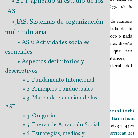
ETT aplicado al estudio de los
hizo público bajo el título de
Nuestro Decálogo de la
JAS
1
Sexualidad
.
JAS: Sistemas de organización
El decálogo recoge lo que para entonces ya era, de manera
tácita, la visión universal y mayormente aceptada de la
multitudinaria
sexualidad humana, misma que en la actualidad poco o nada
ASE: Actividades sociales
ha variado. Adicionalmente, el grupo de exactivistas diseñó
esenciales
la codificación descriptiva de la sexualidad que tan
ampliamente ha sido adoptada y utilizada desde entonces.
Aspectos definitorios y
A continuación la transcripción exacta y literal del
descriptivos
documento original.
1. Fundamento Intencional
Volver a
: Alimentación
2. Principios Conductuales
3. Marco de ejecución de las
Continuar a
: NDS
ASE
Crónica general torbí
4. Gregorio
2018-2026
Juan Barriteau
5. Fuerza de Atracción Social
v0.9.30 20260623.154422
6. Estrategias, medios y
ciprnode.barriteau.net